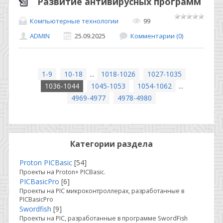
Развитие антивирусных программ
Компьютерные технологии
99
ADMIN
25.09.2025
Комментарии (0)
1-9
10-18
...
1018-1026
1027-1035
1036-1044
1045-1053
1054-1062
...
4969-4977
4978-4980
Категории раздела
Proton PICBasic
[54]
Проекты на Proton+ PICBasic.
PICBasicPro
[6]
Проекты на PIC микроконтроллерах, разработанные в
PICBasicPro
Swordfish
[9]
Проекты на PIC, разработанные в программе SwordFish