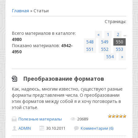
Главная
»
Статьи
Страницы
:
Всего материалов в каталоге
:
«
1
2
...
4980
548
549
550
Показано материалов
:
4942-
551
552
553
4950
554
»
Преобразование форматов
Как, надеюсь, многим известно, существуют разные
форматы представления числа. О преобразовании
этих форматов между собой я и хочу поговорить в
этой статье.
Полезные материалы
20689
ADMIN
30.10.2011
Комментарии (6)