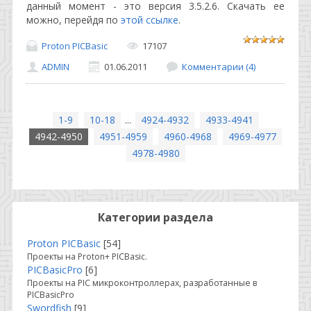
данный момент - это версия 3.5.2.6. Скачать ее
можно, перейдя по
этой ссылке
.
Proton PICBasic
17107
ADMIN
01.06.2011
Комментарии (4)
1-9
10-18
...
4924-4932
4933-4941
4942-4950
4951-4959
4960-4968
4969-4977
4978-4980
Категории раздела
Proton PICBasic
[54]
Проекты на Proton+ PICBasic.
PICBasicPro
[6]
Проекты на PIC микроконтроллерах, разработанные в
PICBasicPro
Swordfish
[9]