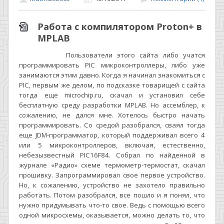
Работа с компилятором Proton+ в
MPLAB
Пользователи этого сайта либо учатся
программировать
PIC
микроконтроллеры, либо уже
занимаются этим давно. Когда я начинал знакомиться с
PIC
, первым же делом, по подсказке товарищей с сайта
тогда еще
microchip
.
ru
, скачал и установил себе
бесплатную среду разработки
MPLAB
. Но ассемблер, к
сожалению, не дался мне. Хотелось быстро начать
программировать. Со средой разобрался, сваял тогда
еще
JDM
-программатор, который поддерживал всего 4
или 5 микроконтроллеров, включая, естественно,
небезызвестный
PIC
16
F
84. Собрал по найденной в
журнале «Радио» схеме термометр-термостат, скачал
прошивку. Запрограммировал свое первое устройство.
Но, к сожалению, устройство не захотело правильно
работать. Потом разобрался, все пошло и я понял, что
нужно придумывать что-то свое. Ведь с помощью всего
одной микросхемы, оказывается, можно делать то, что