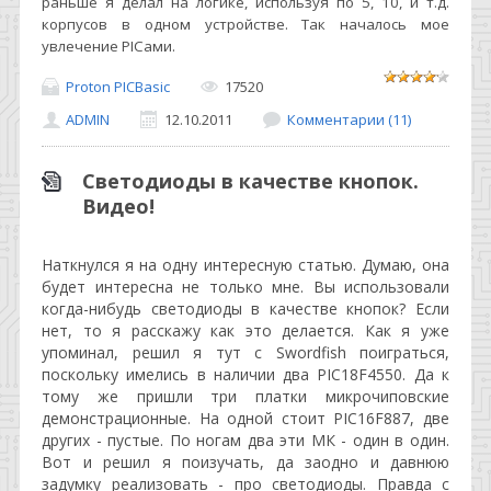
раньше я делал на логике, используя по 5, 10, и т.д.
корпусов в одном устройстве. Так началось мое
увлечение
PIC
ами.
Proton PICBasic
17520
ADMIN
12.10.2011
Комментарии (11)
Светодиоды в качестве кнопок.
Видео!
Наткнулся я на одну интересную статью. Думаю, она
будет интересна не только мне. Вы использовали
когда-нибудь светодиоды в качестве кнопок? Если
нет, то я расскажу как это делается. Как я уже
упоминал, решил я тут с Swordfish поиграться,
поскольку имелись в наличии два PIC18F4550. Да к
тому же пришли три платки микрочиповские
демонстрационные. На одной стоит PIC16F887, две
других - пустые. По ногам два эти МК - один в один.
Вот и решил я поизучать, да заодно и давнюю
задумку реализовать - про светодиоды. Правда с