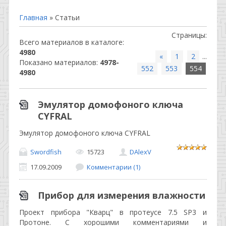
Главная
»
Статьи
Страницы
:
Всего материалов в каталоге
:
4980
«
1
2
...
Показано материалов
:
4978-
552
553
554
4980
Эмулятор домофоного ключа
CYFRAL
Эмулятор домофоного ключа CYFRAL
Swordfish
15723
DAlexV
17.09.2009
Комментарии (1)
Прибор для измерения влажности
Проект прибора "Кварц" в протеусе 7.5 SP3 и
Протоне. С хорошими комментариями и