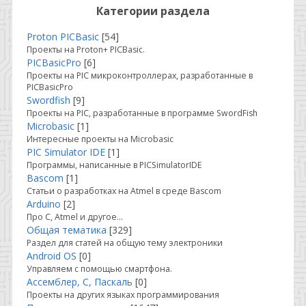
Категории раздела
Proton PICBasic
[54]
Проекты на Proton+ PICBasic.
PICBasicPro
[6]
Проекты на PIC микроконтроллерах, разработанные в
PICBasicPro
Swordfish
[9]
Проекты на PIC, разработанные в программе SwordFish
Microbasic
[1]
Интересные проекты на Microbasic
PIC Simulator IDE
[1]
Программы, написанные в PICSimulatorIDE
Bascom
[1]
Статьи о разработках на Atmel в среде Bascom
Arduino
[2]
Про C, Atmel и другое...
Общая тематика
[329]
Раздел для статей на общую тему электроники
Android OS
[0]
Управляем с помощью смартфона.
Ассемблер, С, Паскаль
[0]
Проекты на других языках программирования