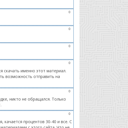
0
0
0
0
ся скачать именно этот материал.
есть возможность отправить на
0
ядке, никто не обращался. Только
.
0
, качается процентов 30-40 и все. С
 материалами с этого сайта. Что не