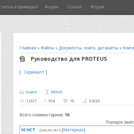
Статьи и примеры
Форум
Ссылки
Форум
Главная
»
Файлы
»
Документы, книги, даташиты
»
Книг
Руководство для PROTEUS
[ ·
Скриншот
]
Книги
MiXaS
11227
554
10
3.0
/
20
Всего комментариев
:
10
Порядок выво
10
HCT
[
Материал
]
(22.06.2021 08:17)