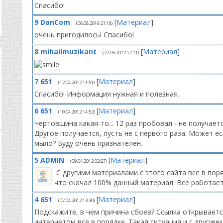
Спасибо!
9
DanCom
[
Материал
]
(06.08.2016 21:18)
очень пригодилось! Спасибо!
8
mihailmuzikant
[
Материал
]
(22.05.2012 12:11)
7
651
[
Материал
]
(12.04.2012 11:51)
Спасибо! Информация нужная и полезная.
6
651
[
Материал
]
(10.04.2012 14:52)
Чертовщина какая-то... 12 раз пробовал - не получает
Другое получается, пусть не с первого раза. Может 
мыло? Буду очень признателен.
5
ADMIN
[
Материал
]
(09.04.2012 02:27)
С другими материалами с этого сайта все в пор
что скачал 100% данный материал. Все работает
4
651
[
Материал
]
(07.04.2012 13:30)
Подскажите, в чем причина сбоев? Ссылка открывается
интернетом все в порядке. Такая ситуация и с другими