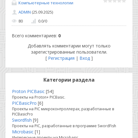
Компьютерные технологии
ADMIN
(25.09.2025)
80
0.0
/
0
Всего комментариев
:
0
Добавлять комментарии могут только
зарегистрированные пользователи.
[
Регистрация
|
Вход
]
Категории раздела
Proton PICBasic
[54]
Проекты на Proton+ PICBasic.
PICBasicPro
[6]
Проекты на PIC микроконтроллерах, разработанные в
PICBasicPro
Swordfish
[9]
Проекты на PIC, разработанные в программе SwordFish
Microbasic
[1]
Интересные проекты на Microbasic