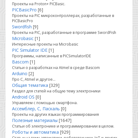
Проекты на Proton+ PICBasic.
PICBasicPro
[6]
Проекты на PIC микроконтроллерах, разработанные в
PICBasicPro
Swordfish
[9]
Проекты на PIC, разработанные в программе SwordFish
Microbasic
[1]
Интересные проекты на Microbasic
PIC Simulator IDE
[1]
Программы, написанные в PICSimulatorIDE
Bascom
[1]
Статьи о разработках на Atmel в среде Bascom
Arduino
[2]
Про C, Atmel и другое...
Общая тематика
[329]
Раздел для статей на общую тему электроники
Android OS
[0]
Управляем с помощью смартфона.
Ассемблер, С, Паскаль
[0]
Проекты на других языках программирования
Полезные материалы
[1647]
Статьи об электронике и программировании в целом.
Роботы и автоматика
[929]
Статьи на тему автоматики, робототехники, IoT и других